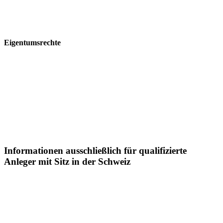
Informationen auf diesen Webseitenentstehen.
Eigentumsrechte
Die Informationen auf diesen Webseiten sind urheberrechtlich
geschützt und dürfenohne schriftlicheZustimmungder Postera
Capital GmbH weder teilweise noch vollständig verbreitet oder
reproduziert werden.
Informationen ausschließlich für qualifizierte
Anleger mit Sitz in der Schweiz
Sämtliche Informationen auf dieser Webseite der Postera Capital
GmbH ("Postera") insbesondere in Bezugaufdie dargestellten
Fonds, richtet sich in der Schweiz ausschließlich an qualifizierte
Anleger im SinnedesBundesgesetzes über die kollektiven