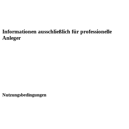
daher nicht übernommen werden.
Informationen ausschließlich für professionelle
Anleger
Sämtliche Informationen auf dieser Webseite der Postera Capital
GmbH ("Postera") insbesondere in Bezugaufdie dargestellten
Fonds, richtet sich in Liechtenstein ausschließlich an professionelle
Anleger:
Nutzungsbedingungen
Bitte lesen Sie diese Seite, bevor Sie fortfahren, da sie bestimmte
gesetzliche Beschränkungen für dieVerbreitung dieser Informationen
enthält. Die Informationen auf den Webseiten der Postera Capital
GmbHrichtensich nur an diejenigen natürlichen und juristischen