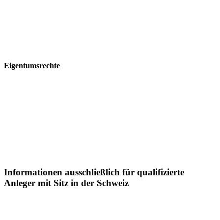
fürirgendwelche Verluste sowie direkte, indirekte,zufällige,spezielle
oder nachfolgende Schäden, welche durch den Gebrauch der
Informationen auf diesen Webseitenentstehen.
Eigentumsrechte
Die Informationen auf diesen Webseiten sind urheberrechtlich
geschützt und dürfenohne schriftlicheZustimmungder Postera
Capital GmbH weder teilweise noch vollständig verbreitet oder
reproduziert werden.
Informationen ausschließlich für qualifizierte
Anleger mit Sitz in der Schweiz
Sämtliche Informationen auf dieser Webseite der Postera Capital
GmbH ("Postera") insbesondere in Bezugaufdie dargestellten