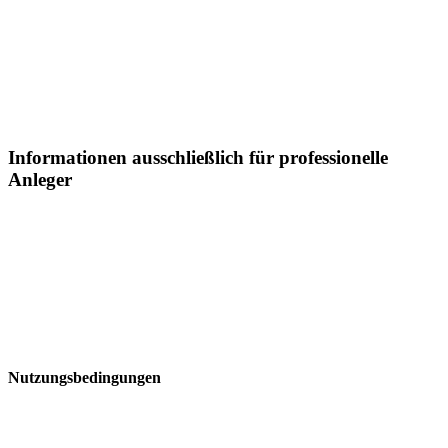
Haftung oderGarantie für die Aktualität, Richtigkeit und
Vollständigkeit der zur Verfügung gestellten Informationenkann
daher nicht übernommen werden.
Informationen ausschließlich für professionelle
Anleger
Sämtliche Informationen auf dieser Webseite der Postera Capital
GmbH ("Postera") insbesondere in Bezugaufdie dargestellten
Fonds, richtet sich in Liechtenstein ausschließlich an professionelle
Anleger:
Nutzungsbedingungen
Bitte lesen Sie diese Seite, bevor Sie fortfahren, da sie bestimmte
gesetzliche Beschränkungen für dieVerbreitung dieser Informationen