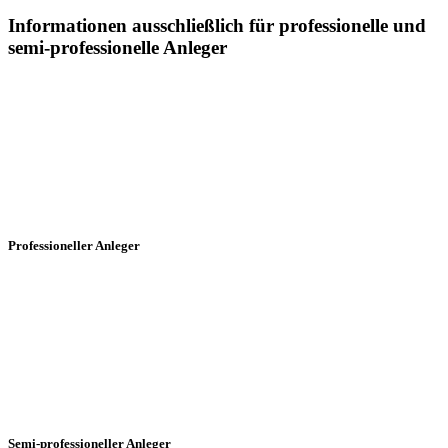
Informationen ausschließlich für professionelle und
semi-professionelle Anleger
Sämtliche Informationen auf dieser Webseite der Postera Capital
GmbH ("Postera") insbesondere in Bezug auf die dargestellten
Fonds, richtet sich in Deutschland ausschließlich an professionelle
und semi-professionelle Anleger:
Professioneller Anleger
§ 1 Abs. 19 Ziffer 32 KAGB Professioneller Anleger ist jeder
Anleger, der im Sinne von Anhang II der Richtlinie 2004/39/EG als
professioneller Kunde angesehen wird oder auf Antrag als ein
professioneller Kunde behandelt werden kann.
Semi-professioneller Anleger