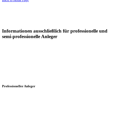
Back to Home Page
Informationen ausschließlich für professionelle und
semi-professionelle Anleger
Sämtliche Informationen auf dieser Webseite der Postera Capital
GmbH ("Postera") insbesondere in Bezug auf die dargestellten
Fonds, richtet sich in Deutschland ausschließlich an professionelle
und semi-professionelle Anleger:
Professioneller Anleger
§ 1 Abs. 19 Ziffer 32 KAGB Professioneller Anleger ist jeder
Anleger, der im Sinne von Anhang II der Richtlinie 2004/39/EG als
professioneller Kunde angesehen wird oder auf Antrag als ein