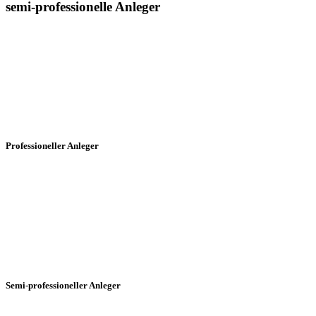
semi-professionelle Anleger
Sämtliche Informationen auf dieser Webseite der Postera Capital
GmbH ("Postera") insbesondere in Bezug auf die dargestellten
Fonds, richtet sich in Deutschland ausschließlich an professionelle
und semi-professionelle Anleger:
Professioneller Anleger
§ 1 Abs. 19 Ziffer 32 KAGB Professioneller Anleger ist jeder
Anleger, der im Sinne von Anhang II der Richtlinie 2004/39/EG als
professioneller Kunde angesehen wird oder auf Antrag als ein
professioneller Kunde behandelt werden kann.
Semi-professioneller Anleger
§ 1 Abs. 19 Ziffer 33 KAGB