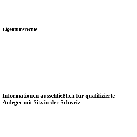
Informationen auf diesen Webseitenentstehen.
Eigentumsrechte
Die Informationen auf diesen Webseiten sind urheberrechtlich
geschützt und dürfenohne schriftlicheZustimmungder Postera
Capital GmbH weder teilweise noch vollständig verbreitet oder
reproduziert werden.
Informationen ausschließlich für qualifizierte
Anleger mit Sitz in der Schweiz
Sämtliche Informationen auf dieser Webseite der Postera Capital
GmbH ("Postera") insbesondere in Bezugaufdie dargestellten
Fonds, richtet sich in der Schweiz ausschließlich an qualifizierte