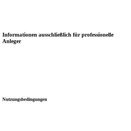
daher nicht übernommen werden.
Informationen ausschließlich für professionelle
Anleger
Sämtliche Informationen auf dieser Webseite der Postera Capital
GmbH ("Postera") insbesondere in Bezugaufdie dargestellten
Fonds, richtet sich in Liechtenstein ausschließlich an professionelle
Anleger:
Nutzungsbedingungen
Bitte lesen Sie diese Seite, bevor Sie fortfahren, da sie bestimmte
gesetzliche Beschränkungen für dieVerbreitung dieser Informationen
enthält. Die Informationen auf den Webseiten der Postera Capital