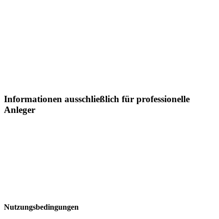
regelmäßigen Abständen. Trotzaller Sorgfalt können sich
Informationen und Daten zwischenzeitlich geändert haben. Eine
Haftung oderGarantie für die Aktualität, Richtigkeit und
Vollständigkeit der zur Verfügung gestellten Informationenkann
daher nicht übernommen werden.
Informationen ausschließlich für professionelle
Anleger
Sämtliche Informationen auf dieser Webseite der Postera Capital
GmbH ("Postera") insbesondere in Bezugaufdie dargestellten
Fonds, richtet sich in Liechtenstein ausschließlich an professionelle
Anleger:
Nutzungsbedingungen