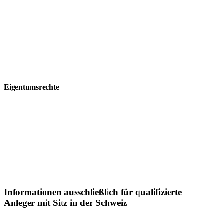
Die Postera Capital GmbH übernimmt keine Haftung
fürirgendwelche Verluste sowie direkte, indirekte,zufällige,spezielle
oder nachfolgende Schäden, welche durch den Gebrauch der
Informationen auf diesen Webseitenentstehen.
Eigentumsrechte
Die Informationen auf diesen Webseiten sind urheberrechtlich
geschützt und dürfenohne schriftlicheZustimmungder Postera
Capital GmbH weder teilweise noch vollständig verbreitet oder
reproduziert werden.
Informationen ausschließlich für qualifizierte
Anleger mit Sitz in der Schweiz