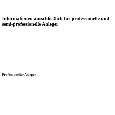
Informationen ausschließlich für professionelle und
semi-professionelle Anleger
Sämtliche Informationen auf dieser Webseite der Postera Capital
GmbH ("Postera") insbesondere in Bezug auf die dargestellten
Fonds, richtet sich in Deutschland ausschließlich an professionelle
und semi-professionelle Anleger:
Professioneller Anleger
§ 1 Abs. 19 Ziffer 32 KAGB Professioneller Anleger ist jeder
Anleger, der im Sinne von Anhang II der Richtlinie 2004/39/EG als
professioneller Kunde angesehen wird oder auf Antrag als ein
professioneller Kunde behandelt werden kann.