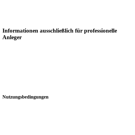
Informationen ausschließlich für professionelle
Anleger
Sämtliche Informationen auf dieser Webseite der Postera Capital
GmbH ("Postera") insbesondere in Bezugaufdie dargestellten
Fonds, richtet sich in Liechtenstein ausschließlich an professionelle
Anleger:
Nutzungsbedingungen
Bitte lesen Sie diese Seite, bevor Sie fortfahren, da sie bestimmte
gesetzliche Beschränkungen für dieVerbreitung dieser Informationen
enthält. Die Informationen auf den Webseiten der Postera Capital
GmbHrichtensich nur an diejenigen natürlichen und juristischen