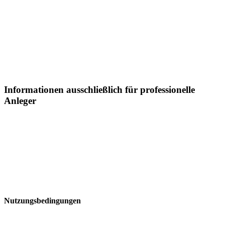
Informationen und Daten zwischenzeitlich geändert haben. Eine
Haftung oderGarantie für die Aktualität, Richtigkeit und
Vollständigkeit der zur Verfügung gestellten Informationenkann
daher nicht übernommen werden.
Informationen ausschließlich für professionelle
Anleger
Sämtliche Informationen auf dieser Webseite der Postera Capital
GmbH ("Postera") insbesondere in Bezugaufdie dargestellten
Fonds, richtet sich in Liechtenstein ausschließlich an professionelle
Anleger:
Nutzungsbedingungen
Bitte lesen Sie diese Seite, bevor Sie fortfahren, da sie bestimmte