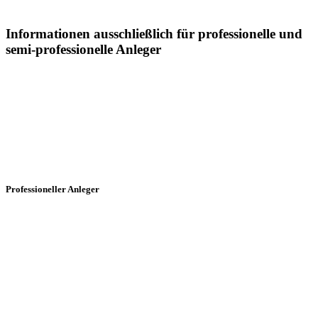
Informationen ausschließlich für professionelle und
semi-professionelle Anleger
Sämtliche Informationen auf dieser Webseite der Postera Capital
GmbH ("Postera") insbesondere in Bezug auf die dargestellten
Fonds, richtet sich in Deutschland ausschließlich an professionelle
und semi-professionelle Anleger:
Professioneller Anleger
§ 1 Abs. 19 Ziffer 32 KAGB Professioneller Anleger ist jeder
Anleger, der im Sinne von Anhang II der Richtlinie 2004/39/EG als
professioneller Kunde angesehen wird oder auf Antrag als ein
professioneller Kunde behandelt werden kann.