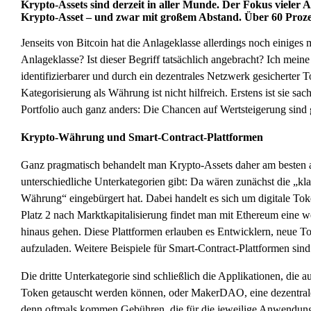
Krypto-Assets sind derzeit in aller Munde. Der Fokus vieler An
Krypto-Asset – und zwar mit großem Abstand. Über 60 Prozent 
Jenseits von Bitcoin hat die Anlageklasse allerdings noch einiges m
Anlageklasse? Ist dieser Begriff tatsächlich angebracht? Ich mein
identifizierbarer und durch ein dezentrales Netzwerk gesicherter 
Kategorisierung als Währung ist nicht hilfreich. Erstens ist sie sa
Portfolio auch ganz anders: Die Chancen auf Wertsteigerung sind gr
Krypto-Währung und Smart-Contract-Plattformen
Ganz pragmatisch behandelt man Krypto-Assets daher am besten als 
unterschiedliche Unterkategorien gibt: Da wären zunächst die „kla
Währung“ eingebürgert hat. Dabei handelt es sich um digitale Tok
Platz 2 nach Marktkapitalisierung findet man mit Ethereum eine w
hinaus gehen. Diese Plattformen erlauben es Entwicklern, neue To
aufzuladen. Weitere Beispiele für Smart-Contract-Plattformen sin
Die dritte Unterkategorie sind schließlich die Applikationen, die
Token getauscht werden können, oder MakerDAO, eine dezentrale 
denn oftmals kommen Gebühren, die für die jeweilige Anwendun