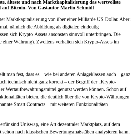
ste, älteste und nach Marktkapitalisierung das wertvollste
lt auf Bitcoin. Von Gastautor Martin Schmidt
einer Marktkapitalisierung von über einer Milliarde US-Dollar. Aber:
al, nämlich die Abbildung als digitaler, eindeutig
assen sich Krypto-Assets ansonsten sinnvoll unterbringen. Die
kmale einer Währung). Zweitens verhalten sich Krypto-Assets im
ellt man fest, dass es – wie bei anderen Anlageklassen auch – ganz
uch technisch nicht ganz korrekt – der Begriff der „Krypto-
- oder Wertaufbewahrungsmittel genutzt werden können. Schon auf
nktionalitäten bieten, die deutlich über die von Krypto-Währungen
annte Smart Contracts – mit weiteren Funktionalitäten
ierfür sind Uniswap, eine Art dezentraler Marktplatz, auf dem
st schon nach klassischen Bewertungsmaßstäben analysieren kann,