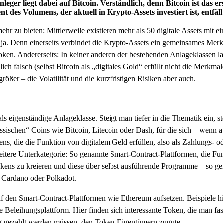
leger liegt dabei auf Bitcoin. Verständlich, denn Bitcoin ist das er
des Volumens, der aktuell in Krypto-Assets investiert ist, entfäl
ehr zu bieten: Mittlerweile existieren mehr als 50 digitale Assets mit 
e ja. Denn einerseits verbindet die Krypto-Assets ein gemeinsames Merkm
Token. Andererseits: In keiner anderen der bestehenden Anlageklassen l
chlich falsch (selbst Bitcoin als „digitales Gold“ erfüllt nicht die Mer
ößer – die Volatilität und die kurzfristigen Risiken aber auch.
eigenständige Anlageklasse. Steigt man tiefer in die Thematik ein, st
ssischen“ Coins wie Bitcoin, Litecoin oder Dash, für die sich – wenn a
ens, die die Funktion von digitalem Geld erfüllen, also als Zahlungs
eitere Unterkategorie: So genannte Smart-Contract-Plattformen, die Fu
kens zu kreieren und diese über selbst ausführende Programme – so gen
d Cardano oder Polkadot.
 auf den Smart-Contract-Plattformen wie Ethereum aufsetzen. Beispiele h
Beleihungsplattform. Hier finden sich interessante Token, die man fa
g gezahlt werden müssen, den Token-Eigentümern zugute.